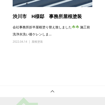
渋川市 H様邸 事務所屋根塗装
会社事務所折半屋根塗り替え致しました
施工前
洗浄水洗い後ケレンしま...
2022.04.14
屋根塗装